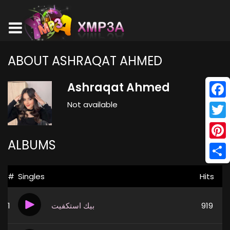
ABOUT ASHRAQAT AHMED
Ashraqat Ahmed
Not available
Face
Twitt
ALBUMS
Pinte
Shar
#
Singles
Hits
1
بيك استكفيت
919