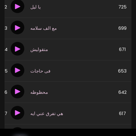
2
يا ليل
725
3
مع الف سلامه
699
4
متقوليش
671
5
فى حاجات
653
6
محظوظه
642
7
هي تفرق عني ايه
617
8
عشم ابليس
477