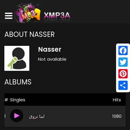
ABOUT NASSER
Nasser
Not available
Face
Twitt
ALBUMS
Pinte
Shar
#
Singles
Hits
1
لما تروق
1080