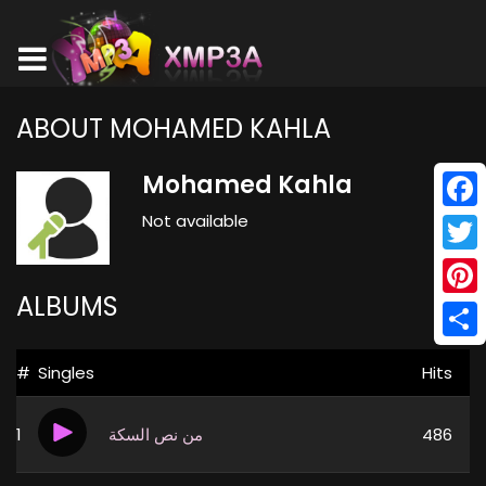
ABOUT MOHAMED KAHLA
Mohamed Kahla
Not available
Face
Twitt
ALBUMS
Pinte
Shar
#
Singles
Hits
1
من نص السكة
486