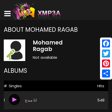
ABOUT MOHAMED RAGAB
Mohamed
Ragab
Face
Not available
Twitt
ALBUMS
Pinte
Shar
#
Singles
Hits
1
انا مبدع
548