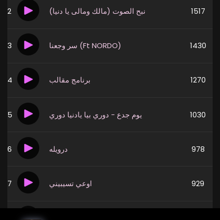
2
نبح الصوت (مالك ومالى يا دنيا)
1517
3
سر وجعنا (Ft NORDO)
1430
4
برنامج مقالب
1270
5
يوم جدع - دوري بيا يادنيا دوري
1030
6
درويله
978
7
اوعي تسيبيني
929
8
عادي
833