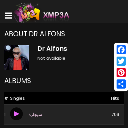
ABOUT DR ALFONS
Dr Alfons
Not available
Face
Twitt
ALBUMS
Pinte
Shar
#
Singles
Hits
1
سيجارة
706