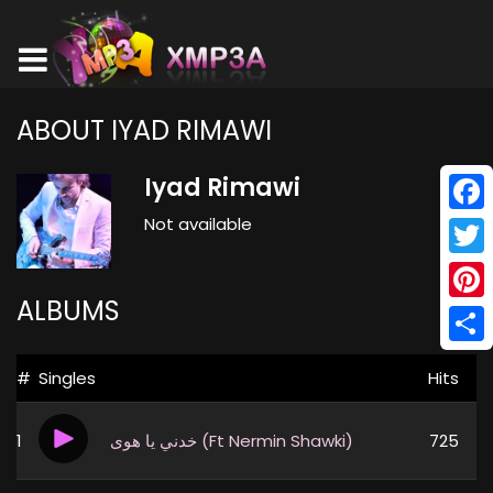
ABOUT IYAD RIMAWI
Iyad Rimawi
Not available
Face
Twitt
ALBUMS
Pinte
Shar
#
Singles
Hits
1
خدني يا هوى (Ft Nermin Shawki)
725