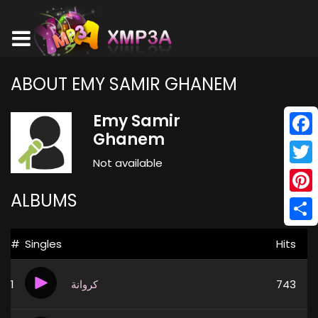
ABOUT EMY SAMIR GHANEM
Emy Samir
Ghanem
Face
Not available
Twitt
ALBUMS
Pinte
Shar
#
Singles
Hits
1
كروانة
743