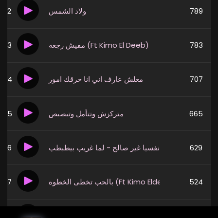
2
ولاد الشمس
789
3
مفيش رجعه (Ft Kimo El Deeb)
783
4
معلش عارف اني انا حرقك امور
707
5
متركزش وتتأمل وتبصبص
665
6
نفسيا غير صالح - لما غريب بيطبطب
629
7
بالحب تخطى الخطوه (Ft Kimo Eldeeb)
524
8
انت اونطجى ( الناس عقارب )
458