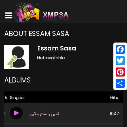
ABOUT ESSAM SASA
Essam Sasa
Not available
Face
Twitt
ALBUMS
Pinte
Shar
#
Singles
Hits
1
اتنين بمقام ملايين
1047