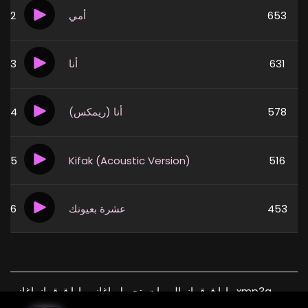
2
أمي
653
3
أنا
631
4
أنا (ريمكس)
578
5
Kifak (Acoustic Version)
516
6
عشرة بعيونك
453
يارا قرقماز, البومات, تحميل, اغاني يارا قرقماز, اغاني, xmp3a,
قرقماز, يارا, xmp3 , download, free, flac, aac, itunes,