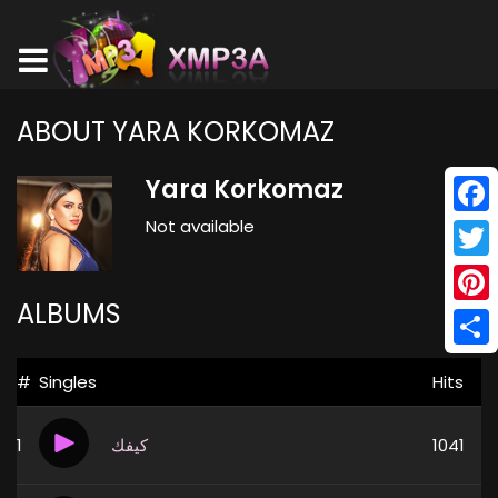
ABOUT YARA KORKOMAZ
Yara Korkomaz
Not available
Face
Twitt
ALBUMS
Pinte
Shar
#
Singles
Hits
1
كيفك
1041