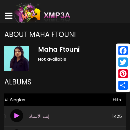
ABOUT MAHA FTOUNI
Maha Ftouni
Not available
Face
Twitt
ALBUMS
Pinte
Shar
#
Singles
Hits
1
إنت الأستاذ
1425