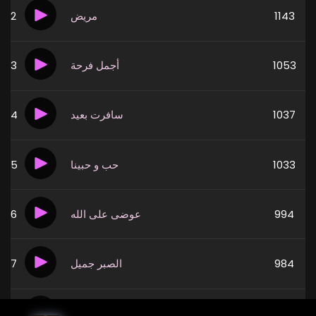
2
مريض
1143
3
أجمل فرحة
1053
4
سافرت بعيد
1037
5
حب و حبينا
1033
6
عوضى على الله
994
7
الصبر جميل
984
8
متوجعنيش
966