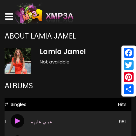
ABOUT LAMIA JAMEL
Lamia Jamel
Not available
Face
Twitt
ALBUMS
Pinte
Shar
#
Singles
Hits
1
عيني عليهم
981