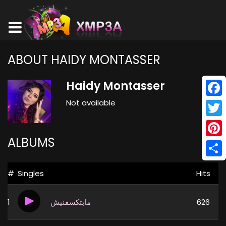
ABOUT HAIDY MONTASSER
Haidy Montasser
Not available
Face
Twitt
ALBUMS
Pinte
Shar
#
Singles
Hits
1
مابتكسفنيش
626