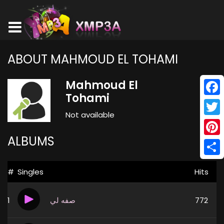
ABOUT MAHMOUD EL TOHAMI
Mahmoud El
Tohami
Face
Not available
Twitt
ALBUMS
Pinte
Shar
#
Singles
Hits
1
صفه لي
772