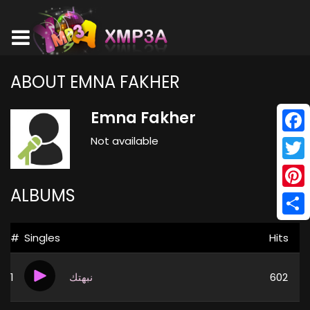
ABOUT EMNA FAKHER
Emna Fakher
Not available
Face
Twitt
ALBUMS
Pinte
Shar
#
Singles
Hits
1
نبهتك
602