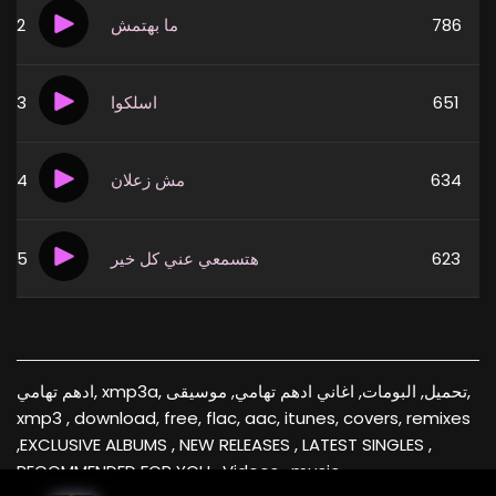
2
ما بهتمش
786
3
اسلكوا
651
4
مش زعلان
634
5
هتسمعي عني كل خير
623
ادهم تهامي, xmp3a, تحميل, البومات, اغاني ادهم تهامي, موسيقى,
xmp3 , download, free, flac, aac, itunes, covers, remixes
,EXCLUSIVE ALBUMS , NEW RELEASES , LATEST SINGLES ,
RECOMMENDED FOR YOU , Videos , music