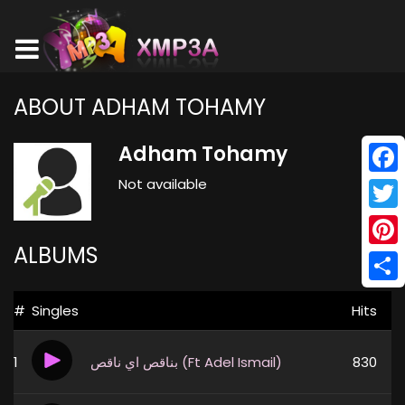
ABOUT ADHAM TOHAMY
Adham Tohamy
Not available
Face
Twitt
ALBUMS
Pinte
Shar
#
Singles
Hits
1
بناقص اي ناقص (Ft Adel Ismail)
830