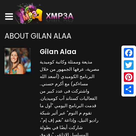
ABOUT GILAN ALAA
Gilan Alaa
مذيعة وممثلة وكاتبة كوميدية
Face
مصرية، عرفها الجمهور من خلال
Twitt
البرنامج الكوميدي (أسعد الله
مساءكم) مع أكرم حسني..
Pinte
واشتركت فى عدد كبير من
الفعاليات كستاند آب كوميديان.
Shar
قدمت البرنامج اليومي "أول ما
تقوم م النوم" عبر أثير شبكة
راديو النيل، وإذاعة "نغم إف إم"،
شاركت أيضًا في بطولة
المسلسل الإذاعي "زقزوق