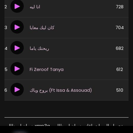
2
انا ليه
728
3
كان ليك معايا
704
4
ريحتك ياما
682
5
Fi Zeroof Tanya
612
6
بروح وياك (Ft Issa & Assouad)
510
نوران ابو طالب, xmp3a, تحميل, البومات, اغاني نوران ابو طالب,
موسيقى, xmp3 , download, free, flac, aac, itunes, covers,