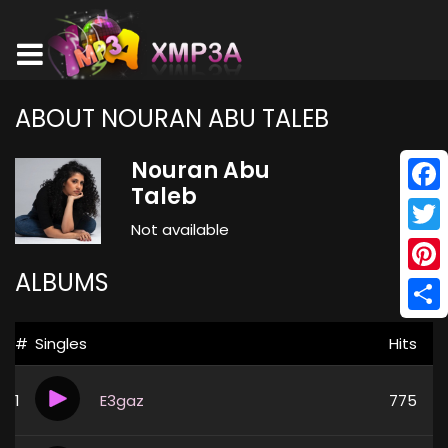
ABOUT NOURAN ABU TALEB
Nouran Abu
Taleb
Face
Not available
Twitt
ALBUMS
Pinte
Shar
#
Singles
Hits
1
E3gaz
775