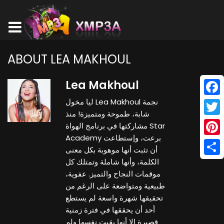
ABOUT LEA MAKHOUL
Lea Makhoul
ليا مخول Lea Makhoul نجمة
Face
شابة، طموحة ومتميزة! منذ
Twitt
مشاركتها في برنامج الهواة Star
Academy برعت، وإستطاعت
Pinte
أن تثبت أنها موهوبة بكل معنى
الكلمة، وأنها شاملة وتمتلك كل
Shar
موقمات النجاح والتميز. عفوية،
طبيعية ومتواضعة على الرغم من
تحقيقها شهرة واسعة لم يستطع
أحد أن يحققها في فترة زمنية
قصيرة إلا أنها بقيت نفسها ولم