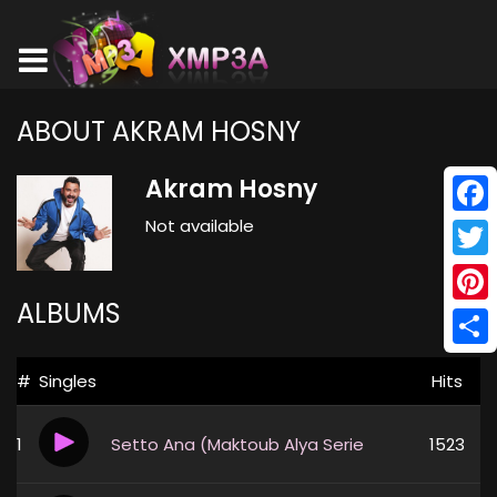
ABOUT AKRAM HOSNY
Akram Hosny
Not available
Face
Twitt
ALBUMS
Pinte
Shar
#
Singles
Hits
1
Setto Ana (Maktoub Alya Series)
1523