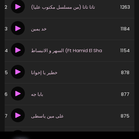
2
تاتا تاتا (من مسلسل مكتوب عليا)
1263
3
خد يمين
1184
4
السهر و الانبساط (Ft Hamid El Shaeri & Hisham
1154
5
خطير يا إخوانا
878
6
بابا جه
877
7
على مين ياسطى
875
8
قررنا نحن الآتي
813