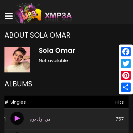
ABOUT SOLA OMAR
Sola Omar
Not available
Face
Twitt
ALBUMS
Pinte
Shar
#
Singles
Hits
1
من اول يوم
757