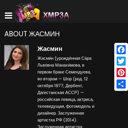
ABOUT ЖАСМИН
Жасмин
Жасми́н (урождённая Са́ра
Face
Льво́вна Манахи́мова, в
Twitt
первом браке Семендуева,
во втором — Шор (род. 12
Pinte
октября 1977, Дербент,
Дагестанская АССР) —
Shar
российская певица, актриса,
телеведущая, фотомодель и
дизайнер. Заслуженная
артистка РФ (2014).
Заслуженная артистка