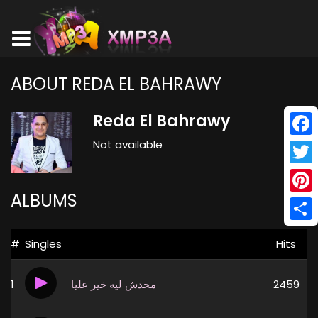
ABOUT REDA EL BAHRAWY
Reda El Bahrawy
Not available
Face
Twitt
ALBUMS
Pinte
Shar
#
Singles
Hits
1
محدش ليه خير عليا
2459