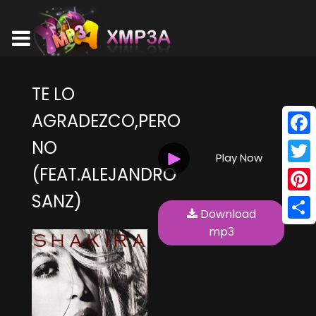
TE LO
AGRADEZCO,PERO
NO
Face
Play Now
(FEAT.ALEJANDRO
Twitt
SANZ)
Pinte
Download
Shar
mp3