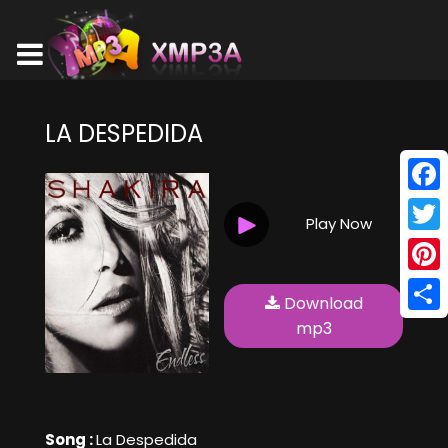
LA DESPEDIDA
Face
Play Now
Twitt
Pinte
Download
Shar
mp3
Song :
La Despedida