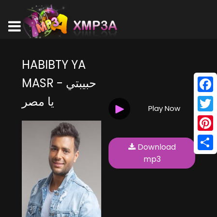
HABIBTY YA
MASR - حبيبتي
يا مصر
Face
Play Now
Twitt
Pinte
Download
Shar
mp3