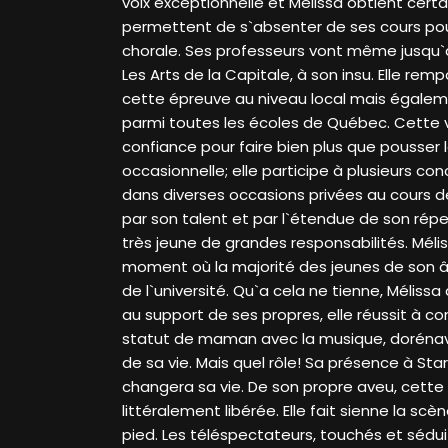
voix exceptionnelle et Mélissa obtient certain
permettent de s`absenter de ses cours pou
chorale. Ses professeurs vont même jusqu`à 
Les Arts de la Capitale, à son insu. Elle re
cette épreuve au niveau local mais égalem
parmi toutes les écoles de Québec. Cette vi
confiance pour faire bien plus que pousser 
occasionnelle; elle participe à plusieurs con
dans diverses occasions privées au cours de
par son talent et par l`étendue de son répert
très jeune de grandes responsabilités. Méli
moment où la majorité des jeunes de son 
de l`université. Qu`a cela ne tienne, Mélissa 
au support de ses propres, elle réussit à co
statut de maman avec la musique, dorénav
de sa vie. Mais quel rôle! Sa présence à St
changera sa vie. De son propre aveu, cette 
littéralement libérée. Elle fait sienne la scè
pied. Les téléspectateurs, touchés et séduit