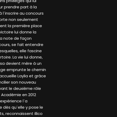
s privilèges qui lui
r prendre part à la
l`inscrire au concours
mporte non seulement
ent la première place
ctoire lui donne la
la note de façon
cours, se fait entendre
squelles, elle fascine
oire. La vie lui donne,
ssa devient mère à un
âge emprunte le chemin
accueille Laylia et grâce
ncilier son nouveau
ant le deuxième rôle
ar Académie en 2012
expérience l`a
ne dès qu`elle y pose le
s, reconnaissent illico