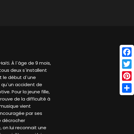
Face
aïti. À l`âge de 9 mois,
ous deux s`installent
Twitt
st le début d`une
ce qu`un accident de
Pinte
ve. Pour la jeune fille,
Shar
ouve de la difficulté à
 musique vient
 encouragée par ses
de décrocher
, on lui reconnait une