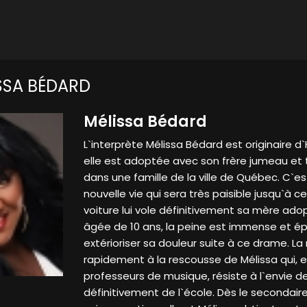
SSA BÉDARD
Mélissa Bédard
L`interprète Mélissa Bédard est originaire d`H
elle est adoptée avec son frère jumeau et t
dans une famille de la ville de Québec. C`e
nouvelle vie qui sera très paisible jusqu`à 
voiture lui vole définitivement sa mère adopti
âgée de 10 ans, la peine est immense et épr
extérioriser sa douleur suite à ce drame. La
rapidement à la rescousse de Mélissa qui,
professeurs de musique, résiste à l`envie 
définitivement de l`école. Dès le secondaire