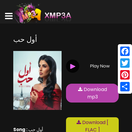
أول حب
Face
Play Now
Twitt
Pinte
Download
Shar
mp3
Download [
Song :
أول حب
FLAC ]