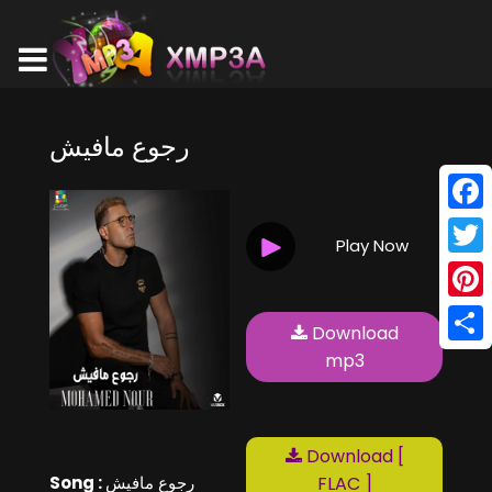
رجوع مافيش
Face
Play Now
Twitt
Pinte
Download
Shar
mp3
Download [
Song :
رجوع مافيش
FLAC ]