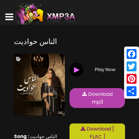
الناس حواديت
Face
Play Now
Twitt
Pinte
Download
Shar
mp3
Download [
Song :
الناس حواديت
FLAC ]