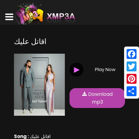
اقاتل عليك
Face
Play Now
Twitt
Pinte
Download
Shar
mp3
Song :
اقاتل عليك