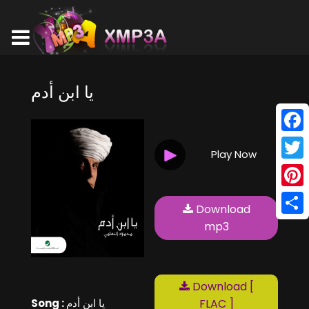
يا ابن أدم
Face
Play Now
Twitt
Pinte
Download
Shar
mp3
Download [
Song :
يا ابن أدم
FLAC ]