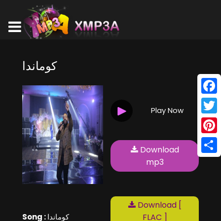
كوماندا
Face
Play Now
Twitt
Pinte
Download
Shar
mp3
Download [
Song :
كوماندا
FLAC ]