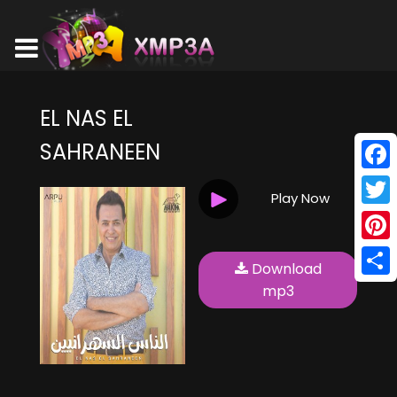
EL NAS EL
SAHRANEEN
Face
Play Now
Twitt
Pinte
Download
Shar
mp3