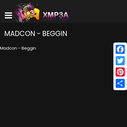
MADCON - BEGGIN
Madcon - Beggin
Face
Twitt
Pinte
Shar