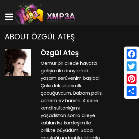
ABOUT ÖZGÜL ATEŞ
Özgül Ateş
Memur bir ailede hayata
Face
gelişim ile dünyadaki
Twitt
yaşam serüvenim başladı.
Çekirdek ailenin ilk
Pinte
çocuğuydum. Babam polis,
annem ev hanımı. 4 sene
Shar
kendi sultanlığımı
yaşadıktan sonra aileye
katılan kız kardeşim ile
birlikte büyüdüm. Baba
mesleği nedeni ile ailemle